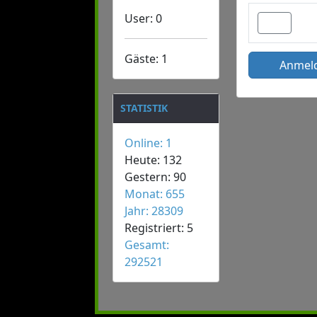
User: 0
2
Gäste: 1
Anmel
STATISTIK
Online: 1
Heute: 132
Gestern: 90
Monat: 655
Jahr: 28309
Registriert: 5
Gesamt:
292521