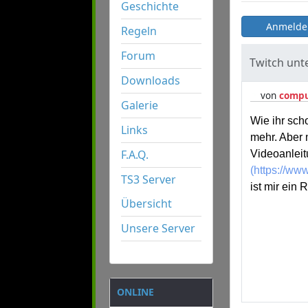
Geschichte
Anmelde
Regeln
Forum
Twitch unte
Downloads
von
comp
Galerie
Wie ihr sch
Links
mehr. Aber
F.A.Q.
Videoanleitu
(https://w
TS3 Server
ist mir ein
Übersicht
Unsere Server
ONLINE