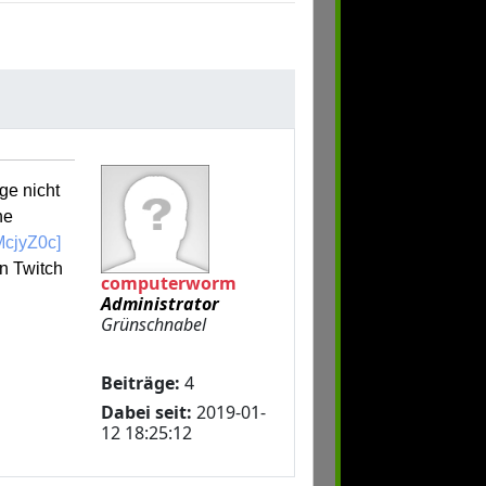
ge nicht
ne
McjyZ0c]
n Twitch
computerworm
Administrator
Grünschnabel
Beiträge:
4
Dabei seit:
2019-01-
12 18:25:12