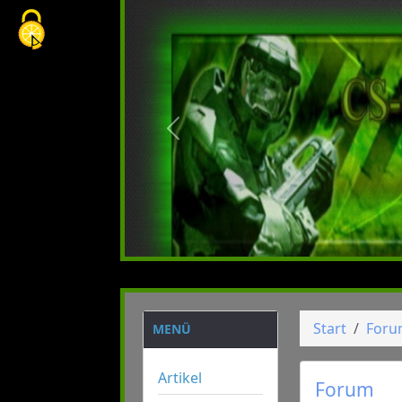
Cookie-Einstellungen
vorheriges
Start
For
MENÜ
Artikel
Forum