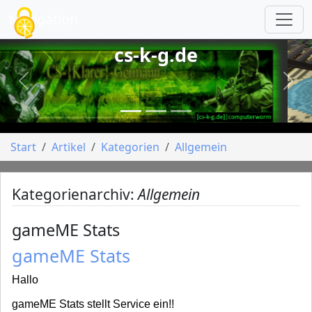
Cookie-Einstellungen
Navigation
cs-k-g.de
vorheriges
näch
Start
Artikel
Kategorien
Allgemein
Kategorienarchiv:
Allgemein
gameME Stats
gameME Stats
Hallo
gameME Stats stellt Service ein!!